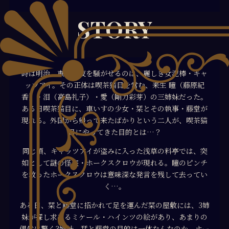
STORY
時は明治。東京の夜を騒がせるのは、麗しき女泥棒・キャ
ッツアイ。その正体は喫茶猫目を営む、来生 瞳（藤原紀
香）・泪（高島礼子）・愛（剛力彩芽）の三姉妹だった。
ある日喫茶猫目に、車いすの少女・栞とその執事・藤堂が
現れる。外国から帰って来たばかりという二人が、喫茶猫
目にやってきた目的とは…？
同じ頃、キャッツアイが盗みに入った浅草の料亭では、突
如として謎の怪盗・ホークスクロウが現れる。瞳のピンチ
を救ったホークスクロウは意味深な発言を残して去ってい
く…。
ある日、栞と藤堂に招かれて足を運んだ栞の屋敷には、3姉
妹が探し求めるミケール・ハインツの絵があり、あまりの
偶然に驚く3姉妹。栞と藤堂の目的は一体なんなのか。ホー