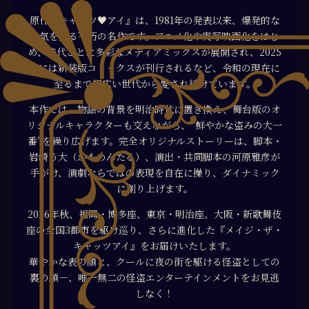
原作『キャッツ♥アイ』は、1981年の発表以来、爆発的な
人気を誇る不朽の名作です。アニメ化や実写映画化をはじ
め、時代ごとに多彩なメディアミックスが展開され、2025
年には新装版コミックスが刊行されるなど、令和の現在に
至るまで幅広い世代から愛され続けています。
本作では、物語の背景を明治時代に置き換え、舞台版のオ
リジナルキャラクターも交えながら、“鮮やかな盗みの大一
番”を繰り広げます。完全オリジナルストーリーは、脚本・
岩崎う大（かもめんたる）、演出・共同脚本の河原雅彦が
手がけ、演劇ならではの表現を自在に操り、ダイナミック
に創り上げます。
2026年秋、福岡・博多座、東京・明治座、大阪・新歌舞伎
座の全国3都市を駆け巡り、さらに進化した『メイジ・ザ・
キャッツアイ』をお届けいたします。
華やかな表の顔と、クールに夜の街を駆ける怪盗としての
裏の顔－、唯一無二の怪盗エンターテインメントをお見逃
しなく！