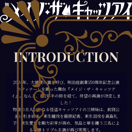
INTRODUCTION
2024年、大絶賛の嵐を呼び、明治座創業150周年記念公演
のフィナーレを飾った舞台『メイジ・ザ・キャッツア
イ』。なんと、約2年半の時を経て、待望の再演が決定しま
した！
物語の主人公となる怪盗キャッツアイの三姉妹は、前回公
演に引き続き、来生瞳役を藤原紀香、来生泪役を高島礼
子、来生愛役を剛力彩芽が務め、気品と華を纏う三名によ
る豪華トリプル主演が再び実現します。